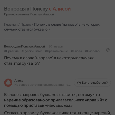
Вопросы к Поиску 
с Алисой
Примеры ответов Поиска с Алисой
Главная
/
Право
/
Почему в слове 'направо' в некоторых
случаях ставится буква 'о'?
Вопрос для Поиска с Алисой
30 января
#Правила
#Русскийязык
#Правописание
#Слова
#Направо
Почему в слове 'направо' в некоторых случаях
ставится буква 'о'?
Алиса
Как это работает?
На основе источников, возможны неточности
В слове «направо» буква «о» ставится, потому что
наречие образовано от прилагательного «правый» с
помощью приставок «на», «в», «за»
.
Согласно правилу, буква «о» пишется на конце наречий,