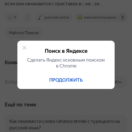
если они начинаются с приставок в-, на-, за-.
0
gramotei.online
www.bolshoyvopros.ru
Найти в Поиске
Поиск в Яндексе
Сделать Яндекс основным поиском
Комментарии
в Сhrome
ПРОДОЛЖИТЬ
Войдите, чтобы комментировать
Войти
Ещё по теме
Как перевести слово rahatsız etmek с турецкого на
русский язык?