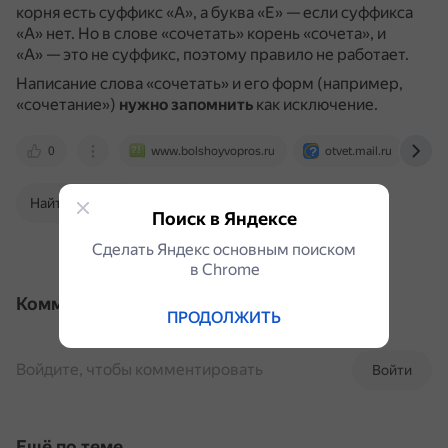
корня есть суффикс «А», а буква «Е» — если суффикса
«А» нет.
Но в слове «сочетать» корень «сочета», и
«А» — это не суффикс, поэтому правило не работает.
Написание слова «сочетать» и его форм (например,
«сочетание»)
нужно запомнить
как исключение.
0
www.bolshoyvopros.ru
otvet.mail.ru
Найти в Поиске
Поиск в Яндексе
Сделать Яндекс основным поиском
в Сhrome
Комментарии
ПРОДОЛЖИТЬ
Войдите, чтобы комментировать
Войти
Ещё по теме