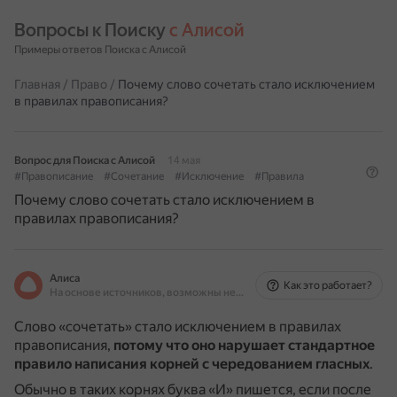
Вопросы к Поиску 
с Алисой
Примеры ответов Поиска с Алисой
Главная
/
Право
/
Почему слово сочетать стало исключением
в правилах правописания?
Вопрос для Поиска с Алисой
14 мая
#Правописание
#Сочетание
#Исключение
#Правила
Почему слово сочетать стало исключением в
правилах правописания?
Алиса
Как это работает?
На основе источников, возможны неточности
Слово «сочетать» стало исключением в правилах
правописания,
потому что оно нарушает стандартное
правило написания корней с чередованием гласных
.
Обычно в таких корнях буква «И» пишется, если после