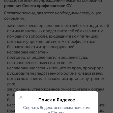
образовательном учреждении нельзя на основании
решения Совета профилактики ОУ
.
Согласно закону, для этого необходимы следующие
основания:
заявление несовершеннолетнего либо его родителей
или иных законных представителей об оказании им
помощи по вопросам, входящим в компетенцию
органов и учреждений системы профилактики
безнадзорности и правонарушений
несовершеннолетних;
приговор, определение или решение суда;
постановление комиссии по делам
несовершеннолетних и защите их прав, прокурора,
руководителя следственного органа, следователя,
органа дознания или начальника органа внутренних
дел;
заключение, утверждённое руководителем органа
или учреждения системы профилактики
Поиск в Яндексе
безнадзорности и правонарушений
несовершеннолетних, по результатам проведённой
Сделать Яндекс основным поиском
проверки жалоб, заявлений или других сообщений.
в Сhrome