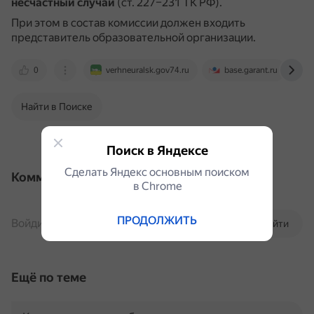
несчастный случай
(ст. 227–231 ТК РФ).
При этом в состав комиссии должен входить
представитель образовательной организации.
0
verhneuralsk.gov74.ru
base.garant.ru
Найти в Поиске
Поиск в Яндексе
Сделать Яндекс основным поиском
Комментарии
в Сhrome
ПРОДОЛЖИТЬ
Войдите, чтобы комментировать
Войти
Ещё по теме