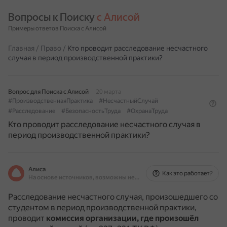
Вопросы к Поиску 
с Алисой
Примеры ответов Поиска с Алисой
Главная
/
Право
/
Кто проводит расследование несчастного
случая в период производственной практики?
Вопрос для Поиска с Алисой
20 марта
#ПроизводственнаяПрактика
#НесчастныйСлучай
#Расследование
#БезопасностьТруда
#ОхранаТруда
Кто проводит расследование несчастного случая в
период производственной практики?
Алиса
Как это работает?
На основе источников, возможны неточности
Расследование несчастного случая, произошедшего со
студентом в период производственной практики,
проводит
комиссия организации, где произошёл