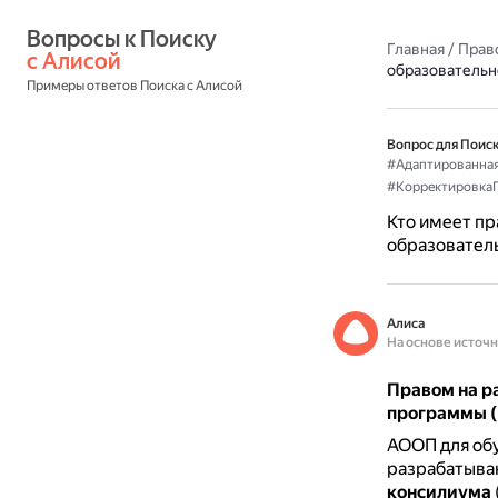
Вопросы к Поиску 
Главная
/
Прав
с Алисой
образовательн
Примеры ответов Поиска с Алисой
Вопрос для Поиск
#Адаптированна
#Корректировка
Кто имеет пр
образовател
Алиса
На основе источ
Правом на р
программы (
АООП для об
разрабатыв
консилиума