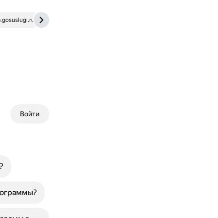
.gosuslugi.ru
pmpk-viselki.ru
school72samara.ru
Войти
?
программы?