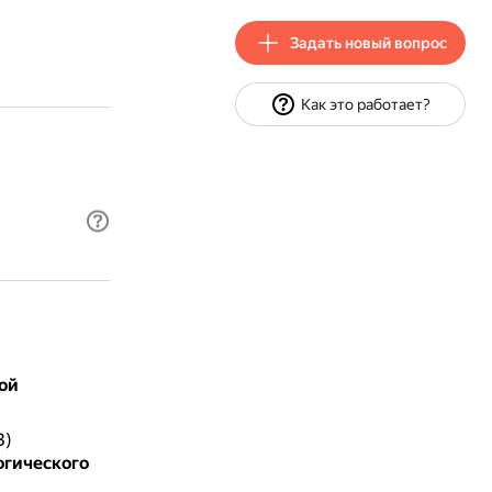
Задать новый вопрос
Как это работает?
ой
З)
огического