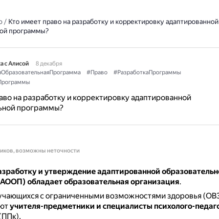
о
/
Кто имеет право на разработку и корректировку адаптированной
ой программы?
а с Алисой
8 декабря
яОбразовательнаяПрограмма
#Право
#РазработкаПрограммы
Программы
аво на разработку и корректировку адаптированной
ьной программы?
ников, возможны неточности
азработку и утверждение адаптированной образовательн
АООП) обладает образовательная организация
.
учающихся с ограниченными возможностями здоровья (ОВ
ают
учителя-предметники и специалисты психолого-педаг
(ППк).