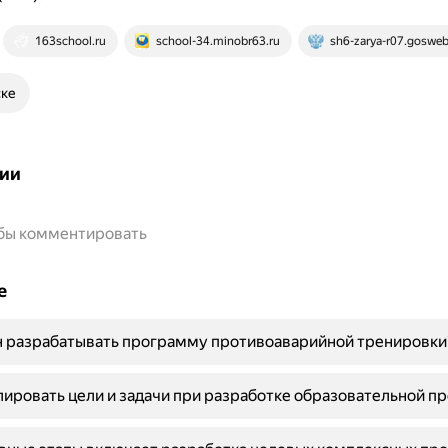
163school.ru
school-34.minobr63.ru
sh6-zarya-r07.gosweb
ске
ии
обы комментировать
е
н разрабатывать программу противоаварийной тренировки
ировать цели и задачи при разработке образовательной 