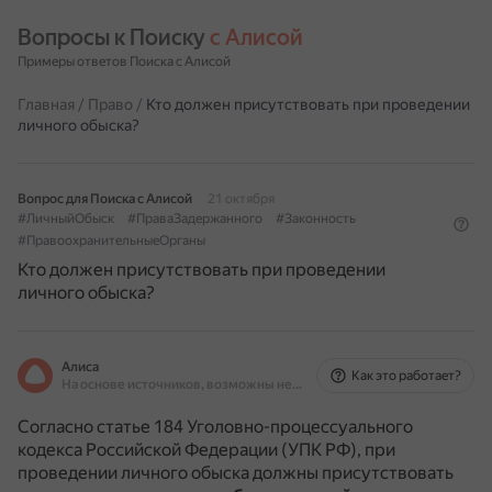
Вопросы к Поиску 
с Алисой
Примеры ответов Поиска с Алисой
Главная
/
Право
/
Кто должен присутствовать при проведении
личного обыска?
Вопрос для Поиска с Алисой
21 октября
#ЛичныйОбыск
#ПраваЗадержанного
#Законность
#ПравоохранительныеОрганы
Кто должен присутствовать при проведении
личного обыска?
Алиса
Как это работает?
На основе источников, возможны неточности
Согласно статье 184 Уголовно-процессуального
кодекса Российской Федерации (УПК РФ), при
проведении личного обыска должны присутствовать