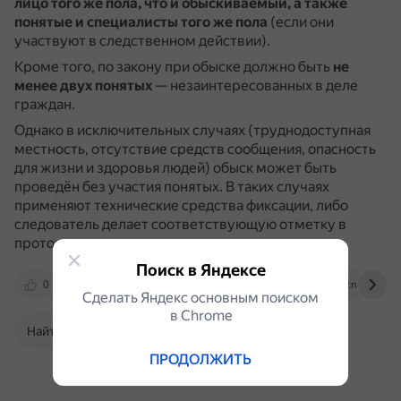
лицо того же пола, что и обыскиваемый, а также
понятые и специалисты того же пола
(если они
участвуют в следственном действии).
Кроме того, по закону при обыске должно быть
не
менее двух понятых
— незаинтересованных в деле
граждан.
Однако в исключительных случаях (труднодоступная
местность, отсутствие средств сообщения, опасность
для жизни и здоровья людей) обыск может быть
проведён без участия понятых.
В таких случаях
применяют технические средства фиксации, либо
следователь делает соответствующую отметку в
протоколе.
Поиск в Яндексе
0
www.klerk.ru
www.advokat-sarkisov.ru
Сделать Яндекс основным поиском
в Сhrome
Найти в Поиске
ПРОДОЛЖИТЬ