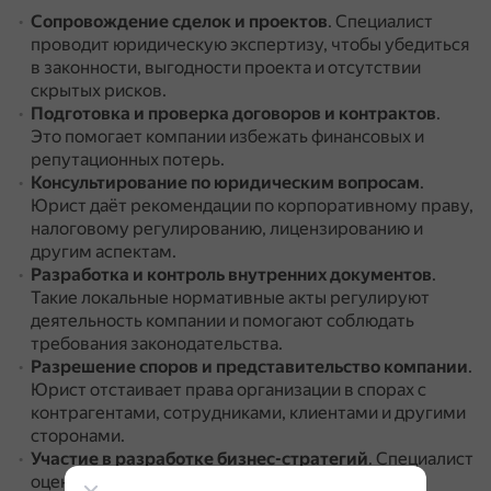
Сопровождение сделок и проектов
.
Специалист
проводит юридическую экспертизу, чтобы убедиться
в законности, выгодности проекта и отсутствии
скрытых рисков.
Подготовка и проверка договоров и контрактов
.
Это помогает компании избежать финансовых и
репутационных потерь.
Консультирование по юридическим вопросам
.
Юрист даёт рекомендации по корпоративному праву,
налоговому регулированию, лицензированию и
другим аспектам.
Разработка и контроль внутренних документов
.
Такие локальные нормативные акты регулируют
деятельность компании и помогают соблюдать
требования законодательства.
Разрешение споров и представительство компании
.
Юрист отстаивает права организации в спорах с
контрагентами, сотрудниками, клиентами и другими
сторонами.
Участие в разработке бизнес-стратегий
.
Специалист
оценивает правовые аспекты предлагаемых