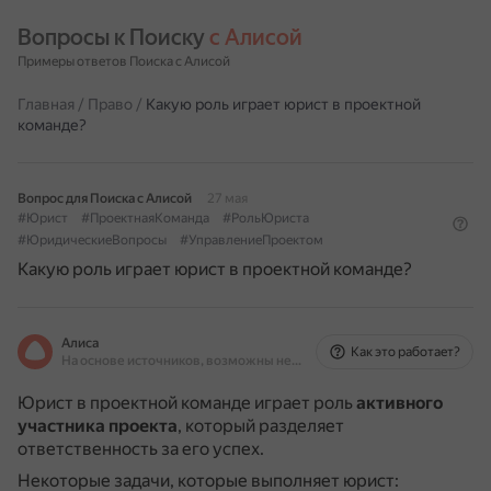
Вопросы к Поиску 
с Алисой
Примеры ответов Поиска с Алисой
Главная
/
Право
/
Какую роль играет юрист в проектной
команде?
Вопрос для Поиска с Алисой
27 мая
#Юрист
#ПроектнаяКоманда
#РольЮриста
#ЮридическиеВопросы
#УправлениеПроектом
Какую роль играет юрист в проектной команде?
Алиса
Как это работает?
На основе источников, возможны неточности
Юрист в проектной команде играет роль
активного
участника проекта
, который разделяет
ответственность за его успех.
Некоторые задачи, которые выполняет юрист: