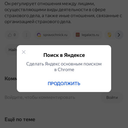
Он регулирует отношения между лицами,
осуществляющими виды деятельности в сфере
страхового дела, а также иные отношения, связанные с
организацией страхового дела.
0
spravochnick.ru
legalacts.ru
intuit.ru
Найти в Поиске
Поиск в Яндексе
Сделать Яндекс основным поиском
в Сhrome
Комментарии
ПРОДОЛЖИТЬ
Войдите, чтобы комментировать
Войти
Ещё по теме