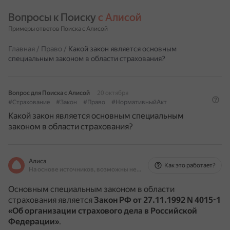
Вопросы к Поиску 
с Алисой
Примеры ответов Поиска с Алисой
Главная
/
Право
/
Какой закон является основным
специальным законом в области страхования?
Вопрос для Поиска с Алисой
20 октября
#Страхование
#Закон
#Право
#НормативныйАкт
Какой закон является основным специальным
законом в области страхования?
Алиса
Как это работает?
На основе источников, возможны неточности
Основным специальным законом в области
страхования является
Закон РФ от 27.11.1992 N 4015-1
«Об организации страхового дела в Российской
Федерации»
.