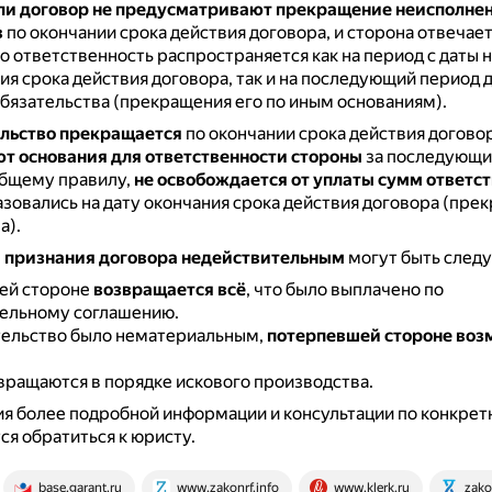
или договор не предусматривают прекращение неисполне
в
по окончании срока действия договора, и сторона отвечает
о ответственность распространяется как на период с даты 
ия срока действия договора, так и на последующий период 
бязательства (прекращения его по иным основаниям).
ельство прекращается
по окончании срока действия договора
т основания для ответственности стороны
за последующи
общему правилу,
не освобождается от уплаты сумм ответс
зовались на дату окончания срока действия договора (пре
а).
 признания договора недействительным
могут быть след
ей стороне
возвращается всё
, что было выплачено по
ельному соглашению.
тельство было нематериальным,
потерпевшей стороне воз
вращаются в порядке искового производства.
я более подробной информации и консультации по конкре
я обратиться к юристу.
base.garant.ru
www.zakonrf.info
www.klerk.ru
zako