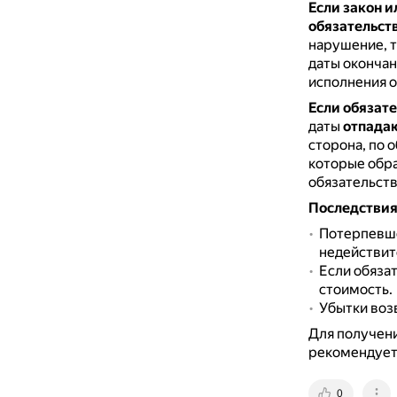
Если закон 
обязательст
нарушение, т
даты окончан
исполнения о
Если обязат
даты
отпадаю
сторона, по 
которые обра
обязательств
Последствия
Потерпевш
недействит
Если обяза
стоимость.
Убытки воз
Для получени
рекомендуетс
0