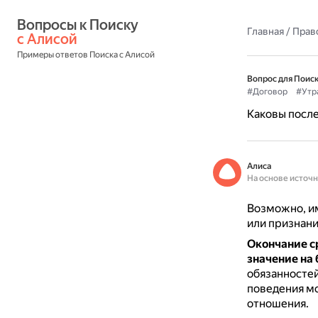
Вопросы к Поиску 
Главная
/
Прав
с Алисой
Примеры ответов Поиска с Алисой
Вопрос для Поиск
#Договор
#Утр
Каковы после
Алиса
На основе источ
Возможно, им
или признани
Окончание с
значение на
обязанносте
поведения мо
отношения.