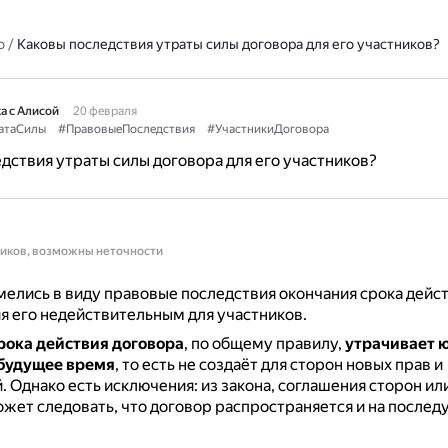
о
/
Каковы последствия утраты силы договора для его участников?
а с Алисой
20 февраля
атаСилы
#ПравовыеПоследствия
#УчастникиДоговора
дствия утраты силы договора для его участников?
ников, возможны неточности
елись в виду правовые последствия окончания срока дейс
я его недействительным для участников.
рока действия договора
, по общему правилу,
утрачивает 
 будущее время
, то есть не создаёт для сторон новых прав и
й.
Однако есть исключения: из закона, соглашения сторон ил
жет следовать, что договор распространяется и на после