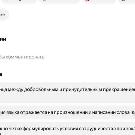
ске
ии
обы комментировать
е
ница между добровольным и принудительным прекращение
ия языка отражается на произношении и написании слова 'д
жно четко формулировать условия сотрудничества при за