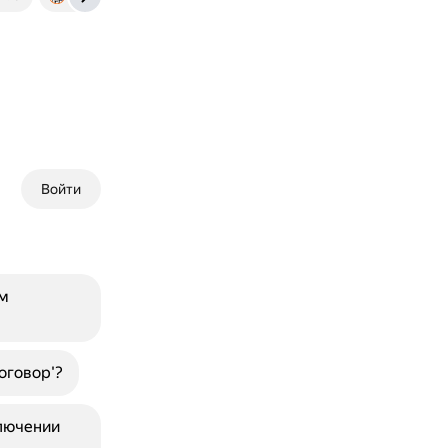
Войти
м
оговор'?
ключении