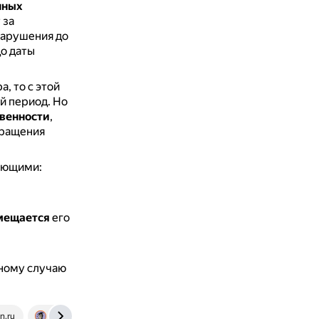
нных
 за
нарушения до
до даты
, то с этой
й период.
Но
твенности
,
кращения
ующими:
мещается
его
тному случаю
n.ru
www.consultant.ru