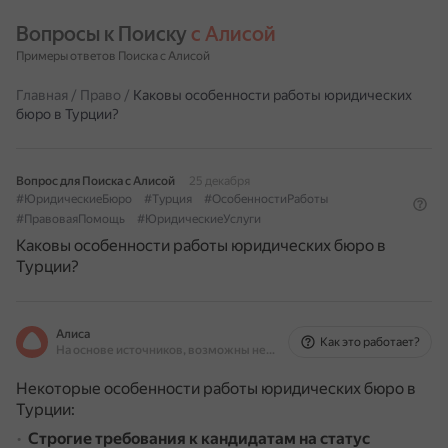
Вопросы к Поиску 
с Алисой
Примеры ответов Поиска с Алисой
Главная
/
Право
/
Каковы особенности работы юридических
бюро в Турции?
Вопрос для Поиска с Алисой
25 декабря
#ЮридическиеБюро
#Турция
#ОсобенностиРаботы
#ПравоваяПомощь
#ЮридическиеУслуги
Каковы особенности работы юридических бюро в
Турции?
Алиса
Как это работает?
На основе источников, возможны неточности
Некоторые особенности работы юридических бюро в
Турции:
Строгие требования к кандидатам на статус