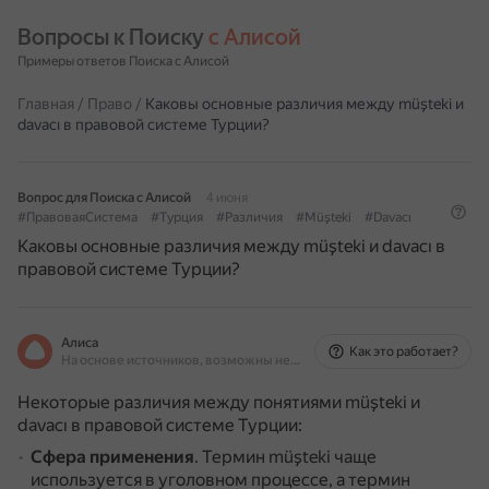
Вопросы к Поиску 
с Алисой
Примеры ответов Поиска с Алисой
Главная
/
Право
/
Каковы основные различия между müşteki и
davacı в правовой системе Турции?
Вопрос для Поиска с Алисой
4 июня
#ПравоваяСистема
#Турция
#Различия
#Müşteki
#Davacı
Каковы основные различия между müşteki и davacı в
правовой системе Турции?
Алиса
Как это работает?
На основе источников, возможны неточности
Некоторые различия между понятиями müşteki и
davacı в правовой системе Турции:
Сфера применения
.
Термин müşteki чаще
используется в уголовном процессе, а термин