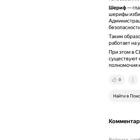
Шериф
— гла
шерифы избир
Администрац
безопасности
Таким образ
работает на 
При этом в С
существуют 
полномочия к
0
Найти в Пои
Комментар
Войдите, чт