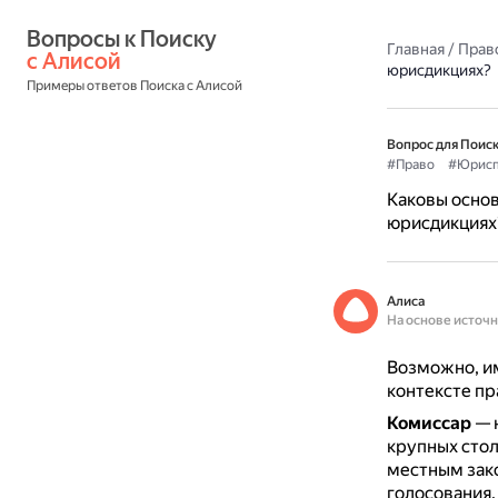
Вопросы к Поиску 
Главная
/
Прав
с Алисой
юрисдикциях?
Примеры ответов Поиска с Алисой
Вопрос для Поиск
#Право
#Юрисп
Каковы осно
юрисдикциях
Алиса
На основе источ
Возможно, и
контексте пр
Комиссар
— 
крупных сто
местным зак
голосования.