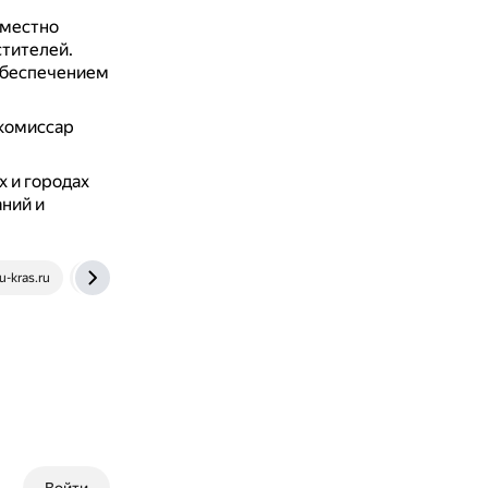
еместно
стителей.
обеспечением
 комиссар
х и городах
ний и
u-kras.ru
ru.wikipedia.org
dzen.ru
en.wikipedia.org