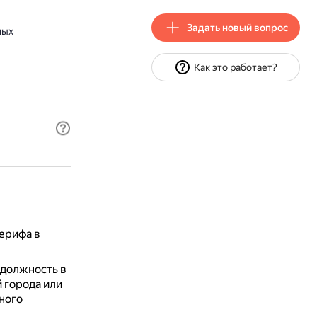
Задать новый вопрос
ных
Как это работает?
ерифа в
 должность в
 города или
ного