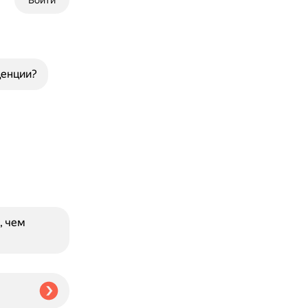
Войти
денции?
, чем