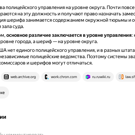
ва полицейского управления на уровне округа.
Почти повс
аются на эту должность и получают право назначать заме
ия шерифа занимается содержанием окружной тюрьмы и 
 зала суда.
ом,
основное различие заключается в уровне управления
:
уровне города, а шериф — на уровне округа.
ША нет единого полицейского управления, и в разных штата
независимые полицейские ведомства.
Поэтому системы зва
омиссаров и шерифов могут отличаться.
web.archive.org
work.chron.com
ru.ruwiki.ru
law.sf
ске
ии
обы комментировать