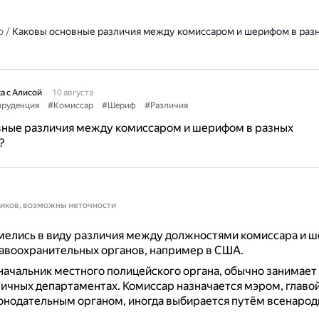
о
/
Каковы основные различия между комиссаром и шерифом в раз
а с Алисой
10 августа
руденция
#Комиссар
#Шериф
#Различия
вные различия между комиссаром и шерифом в разных
?
ников, возможны неточности
мелись в виду различия между должностями комиссара и ш
авоохранительных органов, например в США.
начальник местного полицейского органа, обычно занимает
личных департаментах.
Комиссар назначается мэром, главой
онодательным органом, иногда выбирается путём всенарод