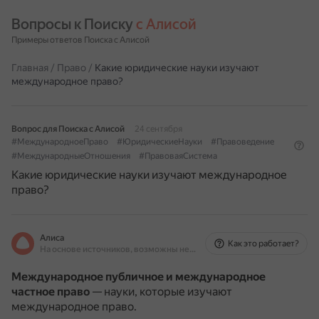
Вопросы к Поиску 
с Алисой
Примеры ответов Поиска с Алисой
Главная
/
Право
/
Какие юридические науки изучают
международное право?
Вопрос для Поиска с Алисой
24 сентября
#МеждународноеПраво
#ЮридическиеНауки
#Правоведение
#МеждународныеОтношения
#ПравоваяСистема
Какие юридические науки изучают международное
право?
Алиса
Как это работает?
На основе источников, возможны неточности
Международное публичное и международное
частное право
— науки, которые изучают
международное право.