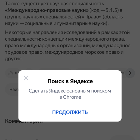
Также существует научная специальность
«Международно-правовые науки»
(код — 5.1.5) в
группе научных специальностей «Право» (область
науки — социальные и гуманитарные науки).
Некоторые направления исследований в рамках этой
специальности: концепции международного права,
право международных организаций, международное
трудовое право, международное морское право и
другие.
0
www.sseu.ru
igpran.ru
cyberleninka.r
Поиск в Яндексе
Найти в Поиске
Сделать Яндекс основным поиском
в Сhrome
ПРОДОЛЖИТЬ
Комментарии