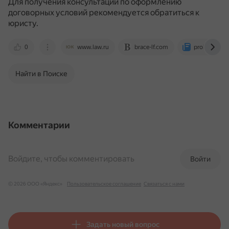
Для получения консультации по оформлению
договорных условий рекомендуется обратиться к
юристу.
0
www.law.ru
brace-lf.com
probusiness
Найти в Поиске
Комментарии
Войдите, чтобы комментировать
Войти
© 2026 ООО «Яндекс»
Пользовательское соглашение
Связаться с нами
Задать новый вопрос