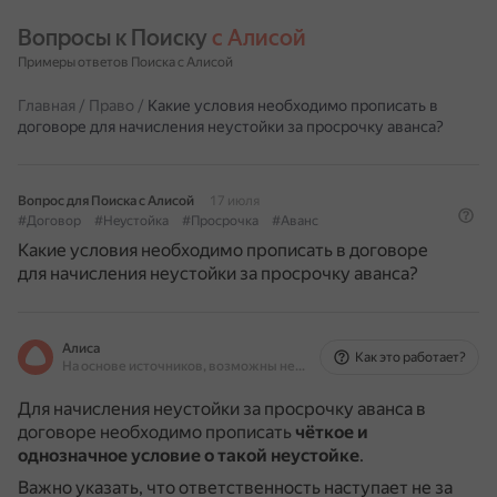
Вопросы к Поиску 
с Алисой
Примеры ответов Поиска с Алисой
Главная
/
Право
/
Какие условия необходимо прописать в
договоре для начисления неустойки за просрочку аванса?
Вопрос для Поиска с Алисой
17 июля
#Договор
#Неустойка
#Просрочка
#Аванс
Какие условия необходимо прописать в договоре
для начисления неустойки за просрочку аванса?
Алиса
Как это работает?
На основе источников, возможны неточности
Для начисления неустойки за просрочку аванса в
договоре необходимо прописать
чёткое и
однозначное условие о такой неустойке
.
Важно указать, что ответственность наступает не за