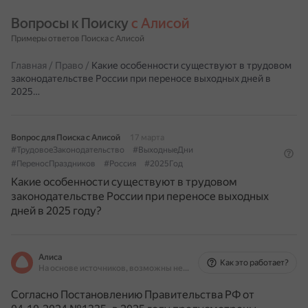
Вопросы к Поиску 
с Алисой
Примеры ответов Поиска с Алисой
Главная
/
Право
/
Какие особенности существуют в трудовом
законодательстве России при переносе выходных дней в
2025…
Вопрос для Поиска с Алисой
17 марта
#ТрудовоеЗаконодательство
#ВыходныеДни
#ПереносПраздников
#Россия
#2025Год
Какие особенности существуют в трудовом
законодательстве России при переносе выходных
дней в 2025 году?
Алиса
Как это работает?
На основе источников, возможны неточности
Согласно Постановлению Правительства РФ от