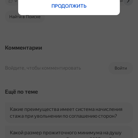
0
kodeks.ru
mintrud.gov.ru
buh.ru
ПРОДОЛЖИТЬ
Найти в Поиске
Комментарии
Войдите, чтобы комментировать
Войти
Ещё по теме
Какие преимущества имеет система начисления
стажа при увольнении по соглашению сторон?
Какой размер прожиточного минимума на душу