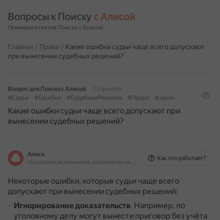
Вопросы к Поиску 
с Алисой
Примеры ответов Поиска с Алисой
Главная
/
Право
/
Какие ошибки судьи чаще всего допускают
при вынесении судебных решений?
Вопрос для Поиска с Алисой
23 декабря
#Судьи
#Ошибки
#СудебныеРешения
#Право
#Закон
Какие ошибки судьи чаще всего допускают при
вынесении судебных решений?
Алиса
Как это работает?
На основе источников, возможны неточности
Некоторые ошибки, которые судьи чаще всего
допускают при вынесении судебных решений:
Игнорирование доказательств
.
Например, по
уголовному делу могут вынести приговор без учёта