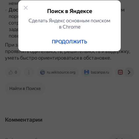
немедленно изымаются.
Доставление задержанного
.
Как правило, пешим
Поиск в Яндексе
порядком задержанного ведут два и более
Сделать Яндекс основным поиском
сотрудника, один из которых идёт рядом с
в Сhrome
задержанным, а другой — сзади, наблюдая за
поведением доставляемого и окружающих.
ПРОДОЛЖИТЬ
При задержании важно соблюдать законность,
проявлять бдительность, решительность и выдержку,
уметь быстро ориентироваться в обстановке.
0
ru.wikisource.org
bazanpa.ru
sudact.r
Найти в Поиске
Комментарии