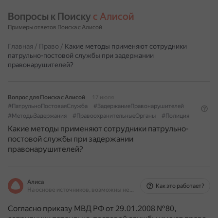
Вопросы к Поиску 
с Алисой
Примеры ответов Поиска с Алисой
Главная
/
Право
/
Какие методы применяют сотрудники
патрульно-постовой службы при задержании
правонарушителей?
Вопрос для Поиска с Алисой
17 июля
#ПатрульноПостоваяСлужба
#ЗадержаниеПравонарушителей
#МетодыЗадержания
#ПравоохранительныеОрганы
#Полиция
Какие методы применяют сотрудники патрульно-
постовой службы при задержании
правонарушителей?
Алиса
Как это работает?
На основе источников, возможны неточности
Согласно приказу МВД РФ от 29.01.2008 №80,