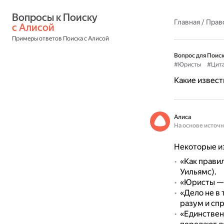
Вопросы к Поиску 
Главная
/
Прав
с Алисой
Примеры ответов Поиска с Алисой
Вопрос для Поиск
#Юристы
#Цит
Какие извест
Алиса
На основе источ
Некоторые из
«Как прави
Уильямс).
«Юристы — 
«Дело не в 
разум и спр
«Единствен