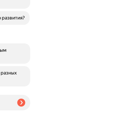
 развития?
ным
 разных