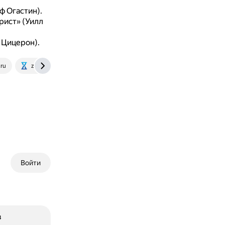
ф Огастин).
юрист» (Уилл
 Цицерон).
.ru
zakon.ru
ru.wikipedia.org
Войти
в