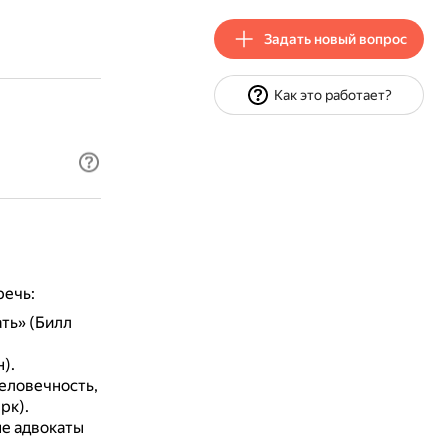
Задать новый вопрос
Как это работает?
речь:
ть» (Билл
).
человечность,
рк).
ые адвокаты