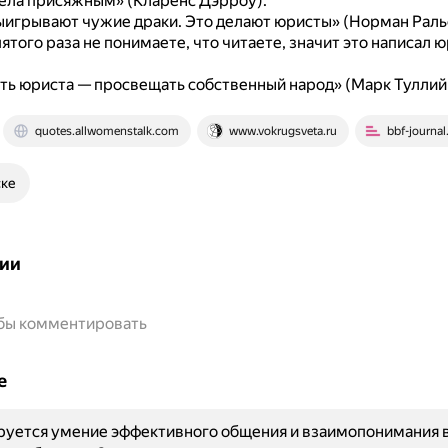
ела присяжным» (Кларенс Дэрроу).
ыигрывают чужие драки. Это делают юристы» (Норман Раль
пятого раза не понимаете, что читаете, значит это написал 
ть юриста — просвещать собственный народ» (Марк Туллий
quotes.allwomenstalk.com
www.vokrugsveta.ru
bbf-journal
ске
ии
обы комментировать
е
руется умение эффективного общения и взаимопонимания 