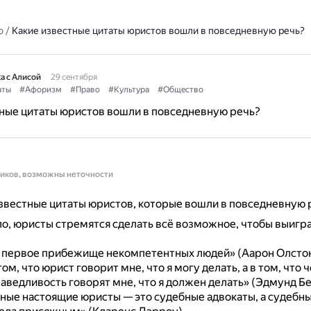
о
/
Какие известные цитаты юристов вошли в повседневную речь?
а с Алисой
29 сентября
аты
#Афоризм
#Право
#Культура
#Общество
ные цитаты юристов вошли в повседневную речь?
ников, возможны неточности
вестные цитаты юристов, которые вошли в повседневную 
ло, юристы стремятся сделать всё возможное, чтобы выигра
первое прибежище некомпетентных людей» (Аарон Олстон
том, что юрист говорит мне, что я могу делать, а в том, что 
аведливость говорят мне, что я должен делать» (Эдмунд Бе
ные настоящие юристы — это судебные адвокаты, а судебн