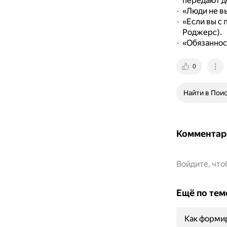
передают д
«Люди не в
«Если вы с 
Роджерс).
«Обязаннос
0
Найти в Пои
Комментар
Войдите, чт
Ещё по тем
Как форми