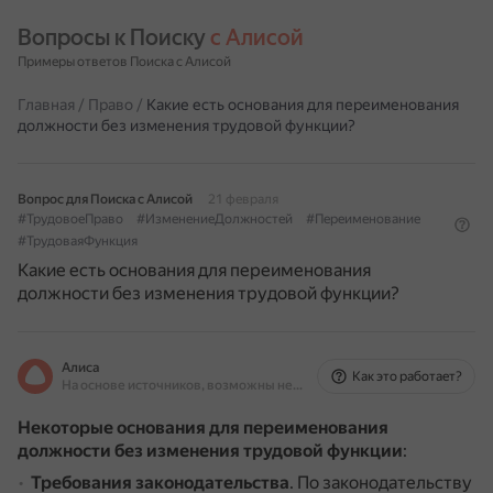
Вопросы к Поиску 
с Алисой
Примеры ответов Поиска с Алисой
Главная
/
Право
/
Какие есть основания для переименования
должности без изменения трудовой функции?
Вопрос для Поиска с Алисой
21 февраля
#ТрудовоеПраво
#ИзменениеДолжностей
#Переименование
#ТрудоваяФункция
Какие есть основания для переименования
должности без изменения трудовой функции?
Алиса
Как это работает?
На основе источников, возможны неточности
Некоторые основания для переименования
должности без изменения трудовой функции
:
Требования законодательства
.
По законодательству