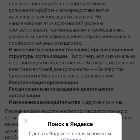
при выполнении работ по определённым
должностям работникам предоставляются
различные компенсации и гарантии.
Но
наименования этих должностей должны
соответствовать наименованиям и требованиям,
указанным в квалификационных справочниках или в
профессиональных стандартах.
Изменение (совершенствование) организационной
структуры организации
.
Например, если изначально
в организации была должность «Эксперт», но решено
ввести вместо неё две должности — «Эксперт по
бухучету» и «Эксперт по налогообложению».
Реорганизация организации
.
Расширение или сокращение деятельности
организации
.
Изменение законодательства
и другие причины.
Переименование должности производится только с
согласия работника.
В одностороннем порядке менять
Поиск в Яндексе
наименование незаконно.
Уведомить о смене
должности без изменения трудовой функции
Сделать Яндекс основным поиском
необходимо не менее чем за 2 месяца.
в Сhrome