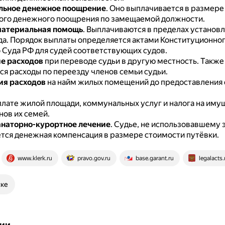
льное денежное поощрение
.
Оно выплачивается в размере
го денежного поощрения по замещаемой должности.
материальная помощь
.
Выплачиваются в пределах установл
да.
Порядок выплаты определяется актами Конституционног
 Суда РФ для судей соответствующих судов.
е расходов
при переводе судьи в другую местность.
Также
я расходы по переезду членов семьи судьи.
ия расходов
на найм жилых помещений до предоставления 
плате жилой площади, коммунальных услуг и налога на иму
нов их семей.
анаторно-курортное лечение
.
Судье, не использовавшему э
тся денежная компенсация в размере стоимости путёвки.
www.klerk.ru
pravo.gov.ru
base.garant.ru
legalacts.
ске
ии