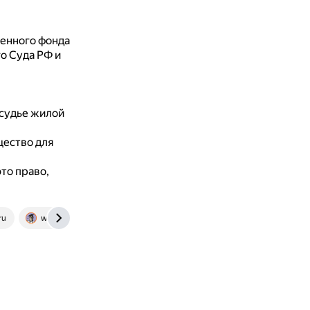
енного фонда
о Суда РФ и
судье жилой
щество для
то право,
ru
www.consultant.ru