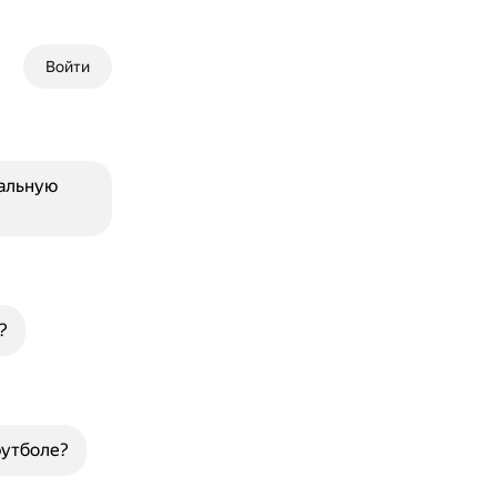
Войти
альную
?
футболе?