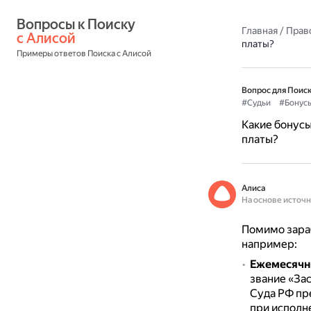
Вопросы к Поиску 
Главная
/
Прав
с Алисой
платы?
Примеры ответов Поиска с Алисой
Вопрос для Поиск
#Судьи
#Бонус
Какие бонусы
платы?
Алиса
На основе источ
Помимо зараб
например:
Ежемесячн
звание «За
Суда РФ пр
при исполн