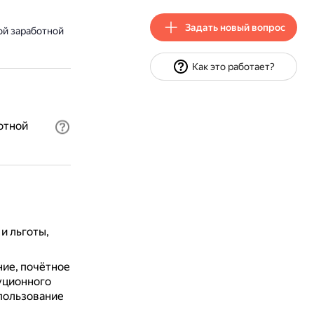
Задать новый вопрос
ой заработной
Как это работает?
отной
и льготы,
ние, почётное
уционного
спользование