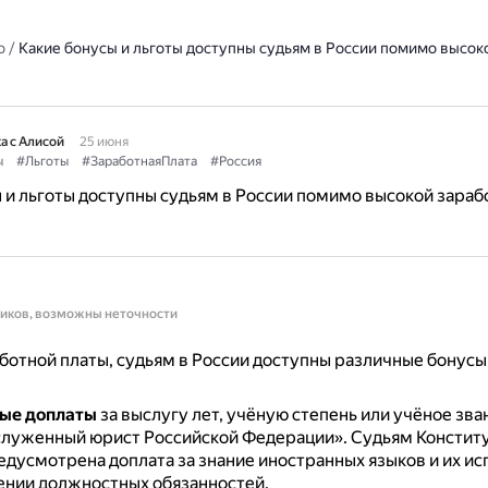
о
/
Какие бонусы и льготы доступны судьям в России помимо высок
а с Алисой
25 июня
ы
#Льготы
#ЗаработнаяПлата
#Россия
 и льготы доступны судьям в России помимо высокой зараб
ников, возможны неточности
отной платы, судьям в России доступны различные бонусы 
ые доплаты
за выслугу лет, учёную степень или учёное зва
служенный юрист Российской Федерации».
Судьям Констит
едусмотрена доплата за знание иностранных языков и их и
ении должностных обязанностей.