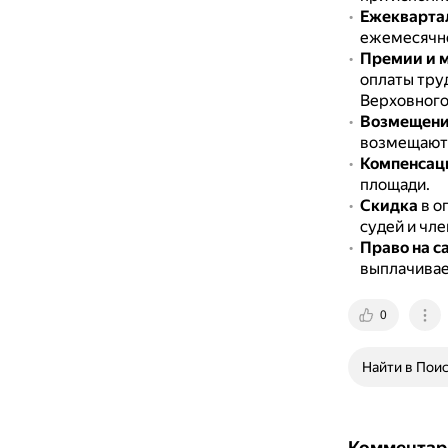
Ежекварта
ежемесячно
Премии и 
оплаты тру
Верховного
Возмещени
возмещаютс
Компенсац
площади.
Скидка
в о
судей и чле
Право на с
выплачивае
0
Найти в Пои
Комментар