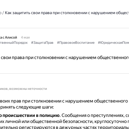
о
/
Как защитить свои права при столкновении с нарушением общес
а с Алисой
4 мая
твенныйПорядок
#ЗащитаПрав
#ПравовоеВоспитание
#ЮридическаяПо
 свои права при столкновении с нарушением общественног
ников, возможны неточности
воих прав при столкновении с нарушением общественного
ринять следующие шаги:
о происшествии в полицию
.
Сообщения о преступлениях, с
х личной или общественной безопасности, круглосуточно
лительно регистрируются в дежурных частях территориаль