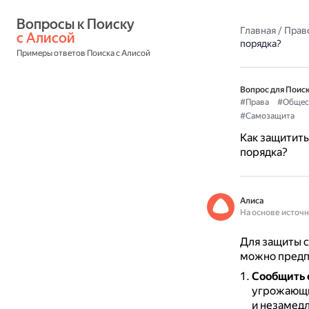
Вопросы к Поиску 
Главная
/
Прав
с Алисой
порядка?
Примеры ответов Поиска с Алисой
Вопрос для Поиск
#Права
#Общес
#Самозащита
Как защитить
порядка?
Алиса
На основе источ
Для защиты с
можно предп
Сообщить 
угрожающи
и незамед