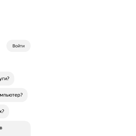
Войти
уги?
компьютер?
х?
в