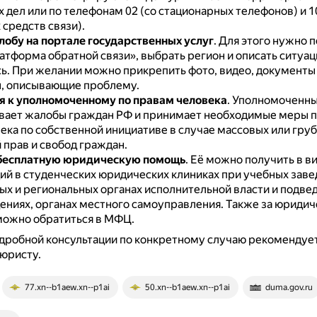
 дел или по телефонам 02 (со стационарных телефонов) и 10
средств связи).
лобу на портале государственных услуг
.
Для этого нужно п
атформа обратной связи», выбрать регион и описать ситуац
ь.
При желании можно прикрепить фото, видео, документы
, описывающие проблему.
я к уполномоченному по правам человека
.
Уполномоченн
вает жалобы граждан РФ и принимает необходимые меры п
ека по собственной инициативе в случае массовых или гру
прав и свобод граждан.
бесплатную юридическую помощь
.
Её можно получить в в
ий в студенческих юридических клиниках при учебных заве
х и региональных органах исполнительной власти и подв
ениях, органах местного самоуправления.
Также за юридич
ожно обратиться в МФЦ.
дробной консультации по конкретному случаю рекомендуе
 юристу.
77.xn--b1aew.xn--p1ai
50.xn--b1aew.xn--p1ai
duma.gov.ru