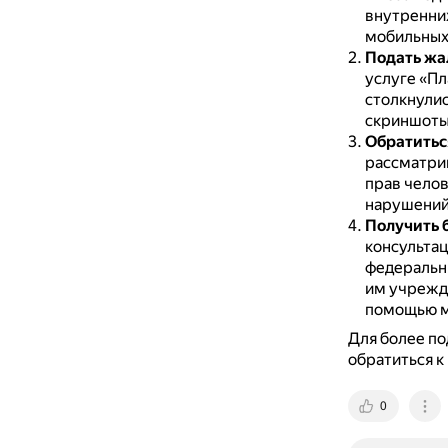
внутренних
мобильных 
Подать жа
услуге «Пл
столкнулис
скриншоты
Обратитьс
рассматри
прав челов
нарушений 
Получить 
консультац
федеральны
им учрежд
помощью м
Для более по
обратиться к
0