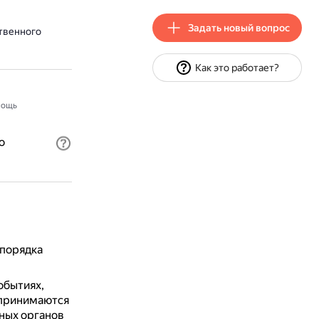
Задать новый вопрос
твенного
Как это работает?
мощь
о
 порядка
обытиях,
 принимаются
ных органов