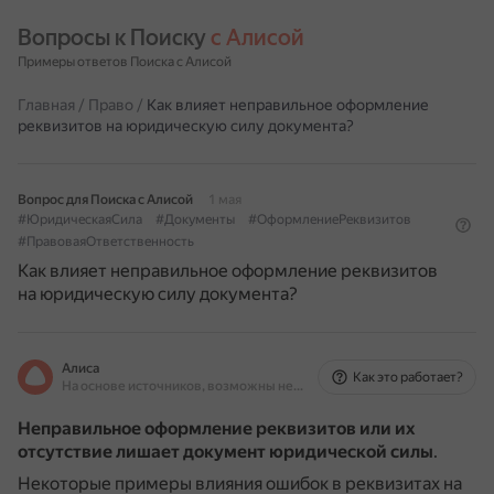
Вопросы к Поиску 
с Алисой
Примеры ответов Поиска с Алисой
Главная
/
Право
/
Как влияет неправильное оформление
реквизитов на юридическую силу документа?
Вопрос для Поиска с Алисой
1 мая
#ЮридическаяСила
#Документы
#ОформлениеРеквизитов
#ПравоваяОтветственность
Как влияет неправильное оформление реквизитов
на юридическую силу документа?
Алиса
Как это работает?
На основе источников, возможны неточности
Неправильное оформление реквизитов или их
отсутствие лишает документ юридической силы
.
Некоторые примеры влияния ошибок в реквизитах на