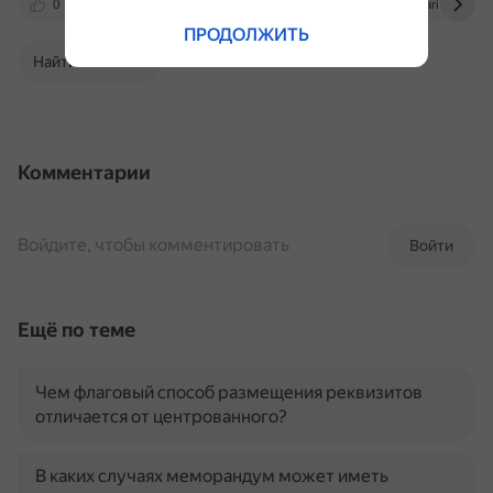
0
journal.sovcombank.ru
www.sekretariat.ru
ПРОДОЛЖИТЬ
Найти в Поиске
Комментарии
Войдите, чтобы комментировать
Войти
Ещё по теме
Чем флаговый способ размещения реквизитов
отличается от центрованного?
В каких случаях меморандум может иметь