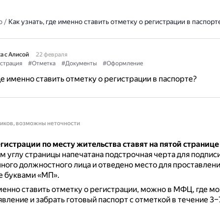
о
/
Как узнать, где именно ставить отметку о регистрации в паспорт
а с Алисой
22 февраля
страция
#Отметка
#Документы
#Оформление
где именно ставить отметку о регистрации в паспорте?
ников, возможны неточности
гистрации по месту жительства ставят на пятой странице
 углу страницы напечатана подстрочная черта для подпис
ого должностного лица и отведено место для проставлени
е буквами «МП».
именно ставить отметку о регистрации, можно в МФЦ, где м
явление и забрать готовый паспорт с отметкой в течение 3–