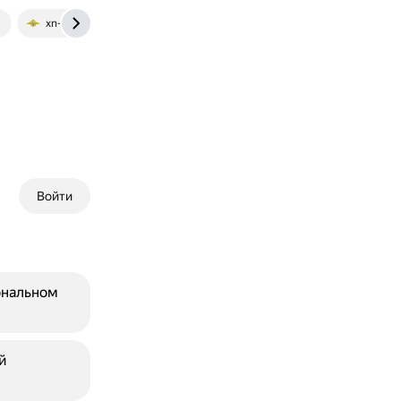
u
xn--b1amdbbjobzd.78.xn--b1aew.xn--p1ai
Войти
ональном
й