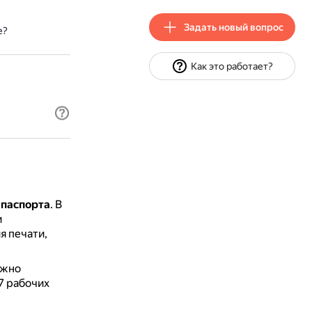
Задать новый вопрос
е?
Как это работает?
 паспорта
.
В
и
я печати,
ожно
7 рабочих