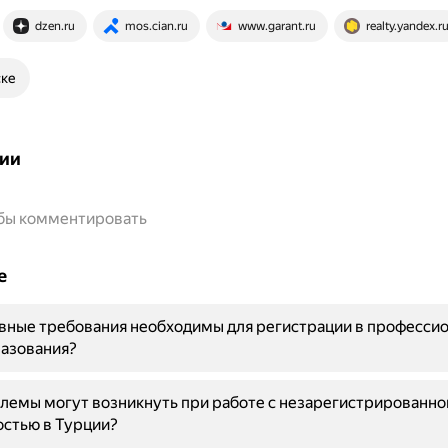
dzen.ru
mos.cian.ru
www.garant.ru
realty.yandex.r
ске
ии
обы комментировать
е
вные требования необходимы для регистрации в професси
разования?
лемы могут возникнуть при работе с незарегистрированно
стью в Турции?