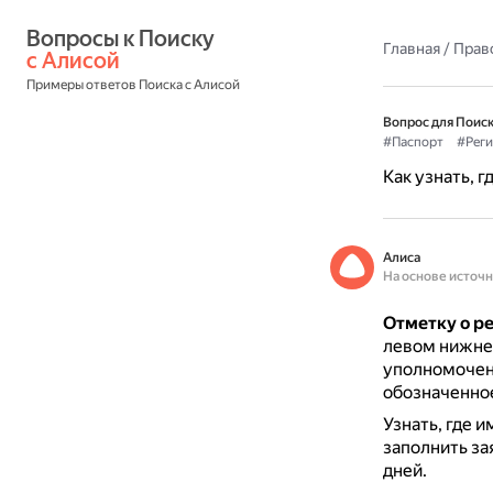
Вопросы к Поиску 
Главная
/
Прав
с Алисой
Примеры ответов Поиска с Алисой
Вопрос для Поиск
#Паспорт
#Реги
Как узнать, 
Алиса
На основе источ
Отметку о ре
левом нижнем
уполномоченн
обозначенно
Узнать, где 
заполнить за
дней.