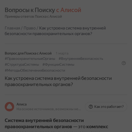
Вопросы к Поиску 
с Алисой
Примеры ответов Поиска с Алисой
Главная
/
Право
/
Как устроена система внутренней
безопасности правоохранительных органов?
Вопрос для Поиска с Алисой
1 марта
#ПравоохранительныеОрганы
#ВнутренняяБезопасность
#СтруктураСистемы
#ФункцииСистемы
#МетодыОбеспеченияБезопасности
Как устроена система внутренней безопасности
правоохранительных органов?
Алиса
Как это работает?
На основе источников, возможны неточности
Система внутренней безопасности
правоохранительных органов
— это
комплекс