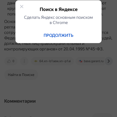
данных правоохранительных органов, определяют
круг потенциальных злоумышленников, выявляют
Поиск в Яндексе
попытки кражи данных и предотвращают утечки.
Сделать Яндекс основным поиском
Основным нормативно-правовым документом,
в Сhrome
регламентирующим обеспечение безопасности
сотрудников правоохранительных органов, является
ПРОДОЛЖИТЬ
Федеральный закон «О государственной защите судей,
должностных лиц правоохранительных и
контролирующих органов» от 20.04.1995 №45-ФЗ.
0
64.xn--b1aew.xn--p1ai
base.garant.ru
Найти в Поиске
Комментарии