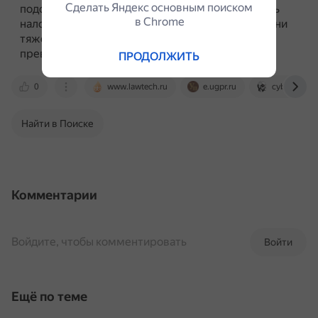
Сделать Яндекс основным поиском
подозреваемого или обвиняемого не могут быть
в Сhrome
наложены ограничения, сопоставимые по степени
тяжести с уголовным наказанием, а тем более
превышающие его.
ПРОДОЛЖИТЬ
0
www.lawtech.ru
e.ugpr.ru
cyberleninka
Найти в Поиске
Комментарии
Войдите, чтобы комментировать
Войти
Ещё по теме