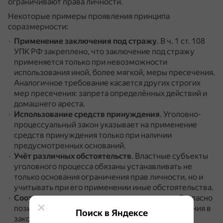
ограничивают права личности.
Некоторые примеры проявления принципа
соразмерности:
Применение заключения под стражу
.
В ч. 1 ст. 108
УПК РФ закреплено, что заключение под стражу
применяется только при невозможности
использования иной, более мягкой, меры пресечения.
Аналогичное требование касается других строгих
мер пресечения: запрета определённых действий и
домашнего ареста.
Использование средств принуждения
.
Уголовно-
процессуальный закон указывает на применение
средств принуждения только при наличии
предусмотренных оснований.
Учёт различных обстоятельств
.
Властные субъекты
уголовного процесса обязаны устанавливать не
только основания ограничения прав личности, но и
учитывать при его применении иные обстоятельства.
Соответствие мер пресечения наказанию
.
Согласно
позиции Конституционного Суда РФ, до вступления в
Поиск в Яндексе
законную силу обвинительного приговора на