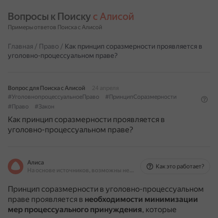
Вопросы к Поиску 
с Алисой
Примеры ответов Поиска с Алисой
Главная
/
Право
/
Как принцип соразмерности проявляется в
уголовно-процессуальном праве?
Вопрос для Поиска с Алисой
24 апреля
#УголовнопроцессуальноеПраво
#ПринципСоразмерности
#Право
#Закон
Как принцип соразмерности проявляется в
уголовно-процессуальном праве?
Алиса
Как это работает?
На основе источников, возможны неточности
Принцип соразмерности в уголовно-процессуальном
праве проявляется в
необходимости минимизации
мер процессуального принуждения
, которые