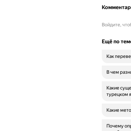
Комментар
Войдите, чт
Ещё по тем
Как переве
В чем разн
Какие суще
турецком 
Какие мето
Почему опр