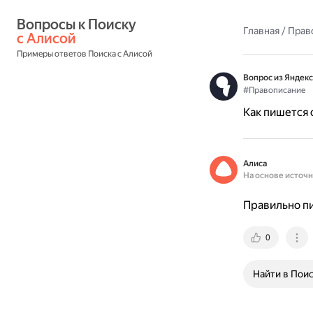
Вопросы к Поиску 
Главная
/
Прав
с Алисой
Примеры ответов Поиска с Алисой
Вопрос из Яндекс
#Правописание
Как пишется
Алиса
На основе источ
Правильно п
0
Найти в Пои