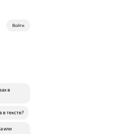
Войти
вах в
 в тексте?
а или