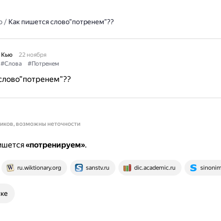
о
/
Как пишется слово”потренем”??
 Кью
22 ноября
#Слова
#Потренем
 слово”потренем”??
ников, возможны неточности
ишется
«потренируем»
.
ru.wiktionary.org
sanstv.ru
dic.academic.ru
sinonim
ске