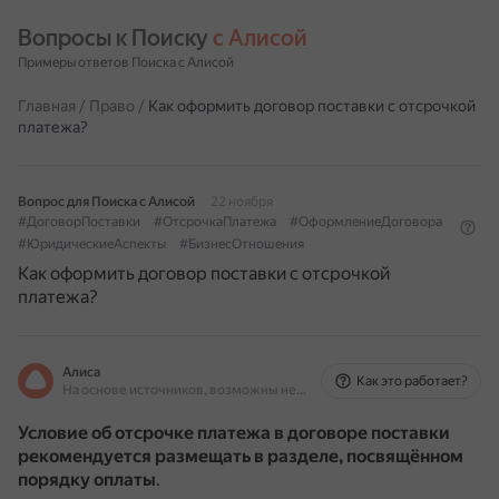
Вопросы к Поиску 
с Алисой
Примеры ответов Поиска с Алисой
Главная
/
Право
/
Как оформить договор поставки с отсрочкой
платежа?
Вопрос для Поиска с Алисой
22 ноября
#ДоговорПоставки
#ОтсрочкаПлатежа
#ОформлениеДоговора
#ЮридическиеАспекты
#БизнесОтношения
Как оформить договор поставки с отсрочкой
платежа?
Алиса
Как это работает?
На основе источников, возможны неточности
Условие об отсрочке платежа в договоре поставки
рекомендуется размещать в разделе, посвящённом
порядку оплаты
.