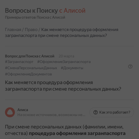
Вопросы к Поиску 
с Алисой
Примеры ответов Поиска с Алисой
Главная
/
Право
/
Как меняется процедура оформления
загранпаспорта при смене персональных данных?
Вопрос для Поиска с Алисой
20 марта
#Загранпаспорт
#ОформлениеЗагранпаспорта
#СменаПерсональныхДанных
#Документы
#ОформлениеДокументов
Как меняется процедура оформления
загранпаспорта при смене персональных данных?
Алиса
Как это работает?
На основе источников, возможны неточности
При смене персональных данных (фамилии, имени,
отчества)
процедура оформления загранпаспорта