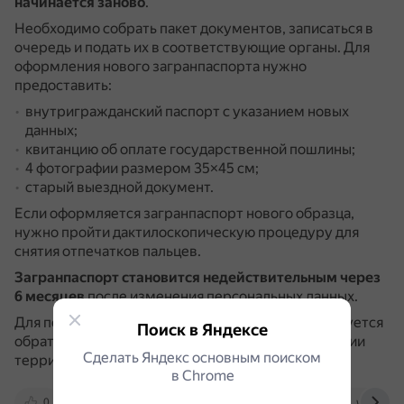
начинается заново
.
Необходимо собрать пакет документов, записаться в
очередь и подать их в соответствующие органы.
Для
оформления нового загранпаспорта нужно
предоставить:
внутригражданский паспорт с указанием новых
данных;
квитанцию об оплате государственной пошлины;
4 фотографии размером 35×45 см;
старый выездной документ.
Если оформляется загранпаспорт нового образца,
нужно пройти дактилоскопическую процедуру для
снятия отпечатков пальцев.
Загранпаспорт становится недействительным
через
6 месяцев
после изменения персональных данных.
Для получения нового загранпаспорта рекомендуется
Поиск в Яндексе
обратиться в подразделения по вопросам миграции
Сделать Яндекс основным поиском
территориальных органов МВД России.
в Сhrome
0
castour.ru
toronto.kdmid.ru
www.mos