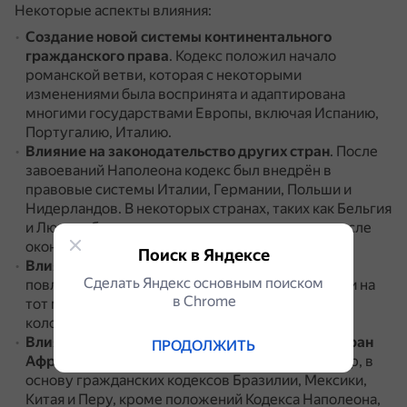
Некоторые аспекты влияния:
Создание новой системы континентального
гражданского права
.
Кодекс положил начало
романской ветви, которая с некоторыми
изменениями была воспринята и адаптирована
многими государствами Европы, включая Испанию,
Португалию, Италию.
Влияние на законодательство других стран
.
После
завоеваний Наполеона кодекс был внедрён в
правовые системы Италии, Германии, Польши и
Нидерландов.
В некоторых странах, таких как Бельгия
и Люксембург, кодекс оставался в силе даже после
окончания наполеоновских войн.
Поиск в Яндексе
Влияние на право в Северной Америке
.
Кодекс
Сделать Яндекс основным поиском
повлиял на право в Луизиане и Квебеке, хотя они на
в Сhrome
тот момент перестали быть французскими
колониями.
Влияние на гражданское законодательство стран
ПРОДОЛЖИТЬ
Африки, Латинской Америки и Азии
.
Например, в
основу гражданских кодексов Бразилии, Мексики,
Китая и Перу, кроме положений Кодекса Наполеона,