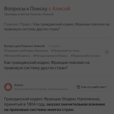
Вопросы к Поиску 
с Алисой
Примеры ответов Поиска с Алисой
Главная
/
Право
/
Как гражданский кодекс Франции повлиял на
правовую систему других стран?
Вопрос для Поиска с Алисой
1 апреля
#ГражданскийКодексФранции
#ПравоваяСистема
#ВлияниеКодекса
#МеждународноеПраво
#ПравоваяКультура
Как гражданский кодекс Франции повлиял на
правовую систему других стран?
Алиса
Как это работает?
На основе источников, возможны неточности
Гражданский кодекс Франции (Кодекс Наполеона),
принятый в 1804 году,
оказал значительное влияние
на правовые системы многих стран
.