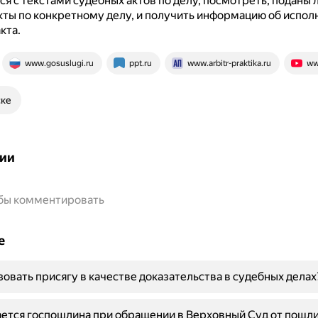
я с текстами судебных актов по делу, посмотреть, поданы 
кты по конкретному делу, и получить информацию об испол
кта.
www.gosuslugi.ru
ppt.ru
www.arbitr-praktika.ru
ww
ске
ии
обы комментировать
е
зовать присягу в качестве доказательства в судебных делах
ется госпошлина при обращении в Верховный Суд от пошли