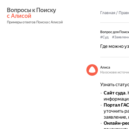
Вопросы к Поиску 
Главная
/
Прав
с Алисой
Примеры ответов Поиска с Алисой
Вопрос для Поиск
#Суд
#Заявлен
Где можно уз
Алиса
На основе источ
Узнать стату
Сайт суда
.
информация
Портал ГАС
уточнить ра
заявление,
Онлайн-рес