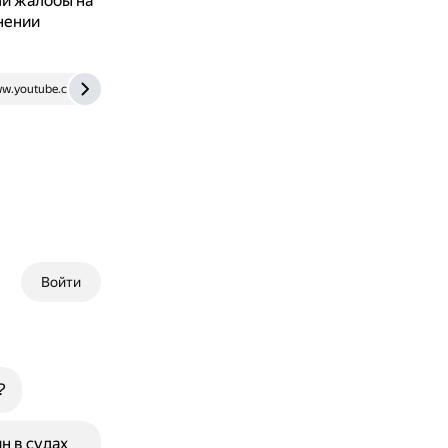
ли жалобы на
нении
w.youtube.com
vk.com
Войти
?
н в судах