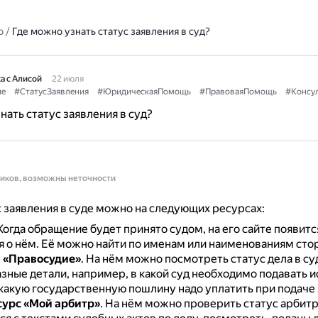
о
/
Где можно узнать статус заявления в суд?
а с Алисой
22 июля
ие
#СтатусЗаявления
#ЮридическаяПомощь
#ПравоваяПомощь
#Консу
нать статус заявления в суд?
ников, возможны неточности
с заявления в суде можно на следующих ресурсах:
Когда обращение будет принято судом, на его сайте появитс
 о нём.
Её можно найти по именам или наименованиям сто
 «Правосудие»
.
На нём можно посмотреть статус дела в су
зные детали, например, в какой суд необходимо подавать 
 какую государственную пошлину надо уплатить при подаче 
урс «Мой арбитр»
.
На нём можно проверить статус арбитр