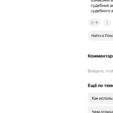
ознакомитьс
судебные а
судебного а
0
Найти в Пои
Комментар
Войдите, чт
Ещё по тем
Как исполь
Чем отлича