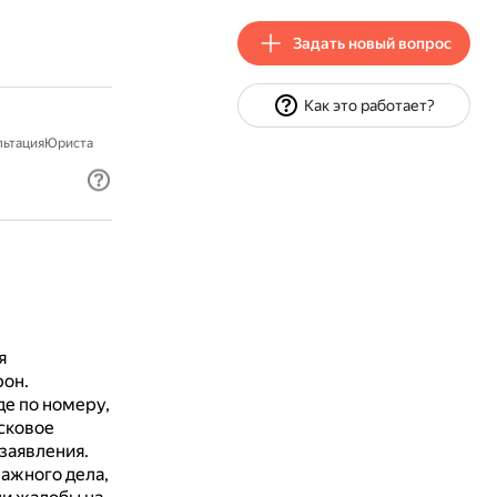
Задать новый вопрос
Как это работает?
льтацияЮриста
я
рон.
де по номеру,
исковое
заявления.
ажного дела,