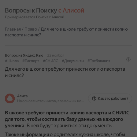
Вопросы к Поиску 
с Алисой
Примеры ответов Поиска с Алисой
Главная
/
Право
/
Для чего в школе требуют принести копию
паспорта и снилс?
Вопрос из Яндекс Кью
22 ноября
#Школа
#Паспорт
#СНИЛС
#Документы
#Требования
Для чего в школе требуют принести копию паспорта
и снилс?
Алиса
Как это работает?
На основе источников, возможны неточности
В школе требуют принести копию паспорта и СНИЛС
для того, чтобы составить базу данных на каждого
ученика
.
В ней будут храниться эти документы.
Также информация о родителях нужна школе, чтобы