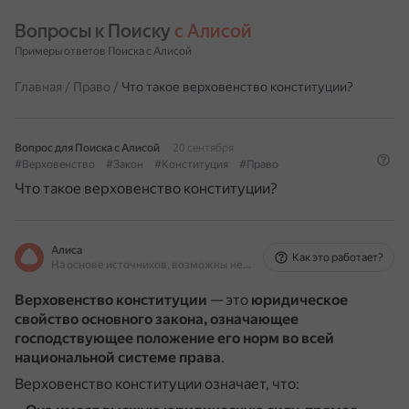
Вопросы к Поиску 
с Алисой
Примеры ответов Поиска с Алисой
Главная
/
Право
/
Что такое верховенство конституции?
Вопрос для Поиска с Алисой
20 сентября
#Верховенство
#Закон
#Конституция
#Право
Что такое верховенство конституции?
Алиса
Как это работает?
На основе источников, возможны неточности
Верховенство конституции
— это
юридическое
свойство основного закона, означающее
господствующее положение его норм во всей
национальной системе права
.
Верховенство конституции означает, что: