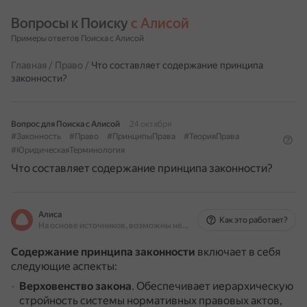
Вопросы к Поиску 
с Алисой
Примеры ответов Поиска с Алисой
Главная
/
Право
/
Что составляет содержание принципа
законности?
Вопрос для Поиска с Алисой
24 октября
#Законность
#Право
#ПринципыПрава
#ТеорияПрава
#ЮридическаяТерминология
Что составляет содержание принципа законности?
Алиса
Как это работает?
На основе источников, возможны неточности
Содержание принципа законности
включает в себя
следующие аспекты:
Верховенство закона
.
Обеспечивает иерархическую
стройность системы нормативных правовых актов,