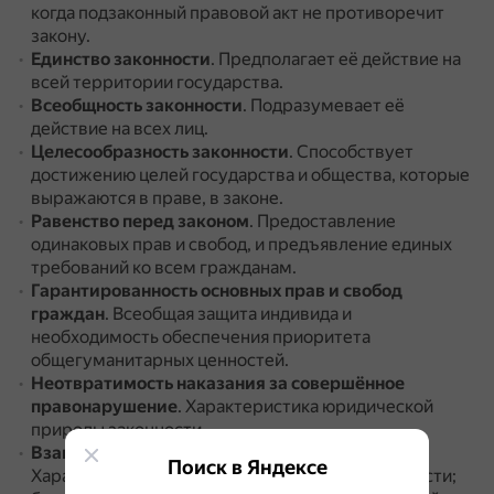
когда подзаконный правовой акт не противоречит
закону.
Единство законности
.
Предполагает её действие на
всей территории государства.
Всеобщность законности
.
Подразумевает её
действие на всех лиц.
Целесообразность законности
.
Способствует
достижению целей государства и общества, которые
выражаются в праве, в законе.
Равенство перед законом
.
Предоставление
одинаковых прав и свобод, и предъявление единых
требований ко всем гражданам.
Гарантированность основных прав и свобод
граждан
.
Всеобщая защита индивида и
необходимость обеспечения приоритета
общегуманитарных ценностей.
Неотвратимость наказания за совершённое
правонарушение
.
Характеристика юридической
природы законности.
Взаимосвязь законности и культурности
.
Поиск в Яндексе
Характеризует нравственную природу законности;