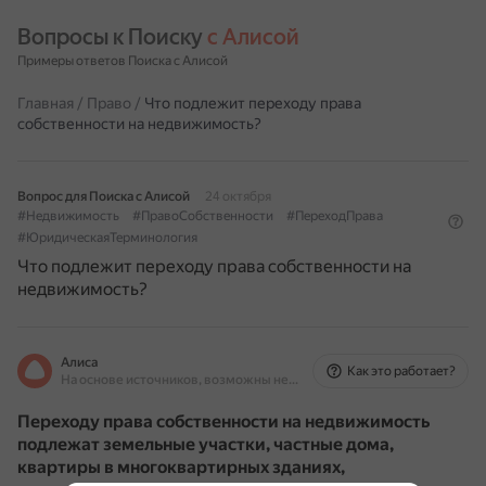
Вопросы к Поиску 
с Алисой
Примеры ответов Поиска с Алисой
Главная
/
Право
/
Что подлежит переходу права
собственности на недвижимость?
Вопрос для Поиска с Алисой
24 октября
#Недвижимость
#ПравоСобственности
#ПереходПрава
#ЮридическаяТерминология
Что подлежит переходу права собственности на
недвижимость?
Алиса
Как это работает?
На основе источников, возможны неточности
Переходу права собственности на недвижимость
подлежат
земельные участки, частные дома,
квартиры в многоквартирных зданиях,