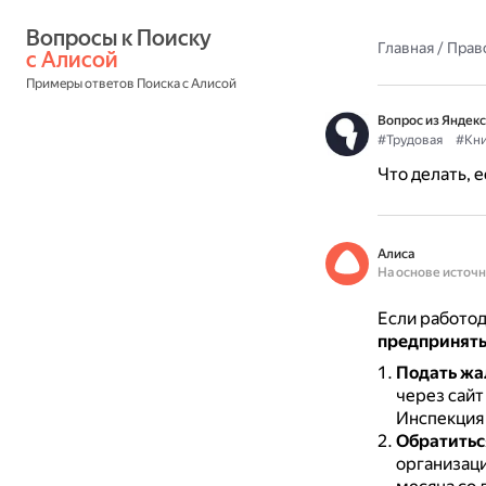
Вопросы к Поиску 
Главная
/
Прав
с Алисой
Примеры ответов Поиска с Алисой
Вопрос из Яндекс
#Трудовая
#Кн
Что делать, 
Алиса
На основе источ
Если работод
предпринять
Подать жа
через сайт
Инспекция
Обратитьс
организац