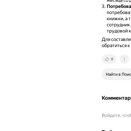
месяца со 
Потребова
потребоват
книжки, а 
сотрудник 
трудовой 
Для составле
обратиться к
0
Найти в Пои
Комментар
Войдите, чт