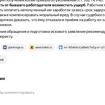
дня получения копии приказа об увольнении (ст. 392 ТК РФ).
ть от бывшего работодателя возместить ущерб
.
Работник
ь оплатить неполученный им заработок за весь срок заде
также компенсировать моральный вред.
В случае судебного
должен доказать, что ему отказали в приёме на работу из-з
книжки.
ния обращения и подготовки искового заявления рекоменд
 юристу.
glavkniga.ru
www.kdelo.ru
xn--80akibcicpdbetz7e2g.xn--p1
ске
ии
обы комментировать