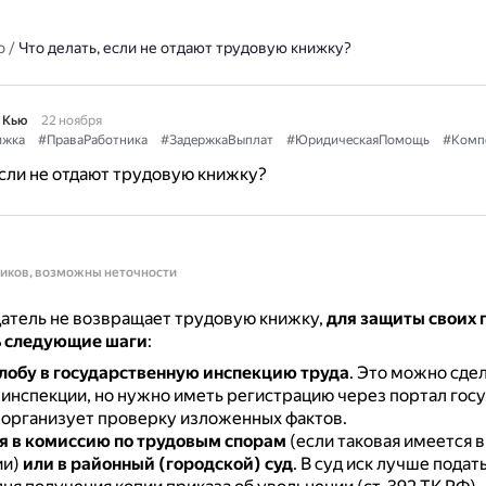
о
/
Что делать, если не отдают трудовую книжку?
 Кью
22 ноября
ижка
#ПраваРаботника
#ЗадержкаВыплат
#ЮридическаяПомощь
#Комп
если не отдают трудовую книжку?
ников, возможны неточности
атель не возвращает трудовую книжку,
для защиты своих 
 следующие шаги
:
лобу в государственную инспекцию труда
.
Это можно сдел
 инспекции, но нужно иметь регистрацию через портал госу
 организует проверку изложенных фактов.
я в комиссию по трудовым спорам
(если таковая имеется в
ии)
или в районный (городской) суд
.
В суд иск лучше подать