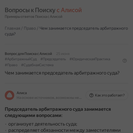
Вопросы к Поиску 
с Алисой
Примеры ответов Поиска с Алисой
Главная
/
Право
/
Чем занимается председатель арбитражного
суда?
Вопрос для Поиска с Алисой
25 июня
#АрбитражныйСуд
#Председатель
#ЮридическаяПрактика
#Право
#СудебнаяСистема
Чем занимается председатель арбитражного суда?
Алиса
Как это работает?
На основе источников, возможны неточности
Председатель арбитражного суда занимается
следующими вопросами
:
организует деятельность суда;
распределяет обязанности между заместителями