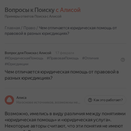
Вопросы к Поиску 
с Алисой
Примеры ответов Поиска с Алисой
Главная
/
Право
/
Чем отличается юридическая помощь от
правовой в разных юрисдикциях?
Вопрос для Поиска с Алисой
17 февраля
#ЮридическаяПомощь
#ПравоваяПомощь
#Отличия
#Юрисдикции
Чем отличается юридическая помощь от правовой в
разных юрисдикциях?
Алиса
Как это работает?
На основе источников, возможны неточности
Возможно, имелись в виду различия между понятиями
«юридическая помощь» и «юридическая услуга».
Некоторые авторы считают, что эти понятия не имеют