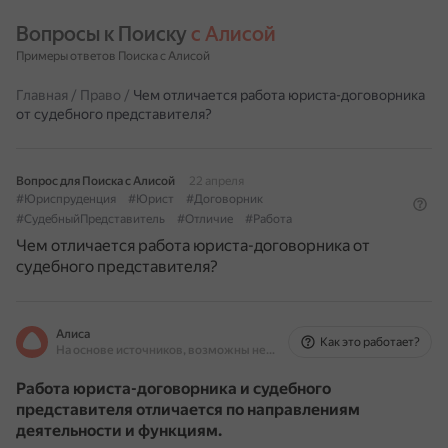
Вопросы к Поиску 
с Алисой
Примеры ответов Поиска с Алисой
Главная
/
Право
/
Чем отличается работа юриста-договорника
от судебного представителя?
Вопрос для Поиска с Алисой
22 апреля
#Юриспруденция
#Юрист
#Договорник
#СудебныйПредставитель
#Отличие
#Работа
Чем отличается работа юриста-договорника от
судебного представителя?
Алиса
Как это работает?
На основе источников, возможны неточности
Работа юриста-договорника и судебного
представителя отличается по направлениям
деятельности и функциям.