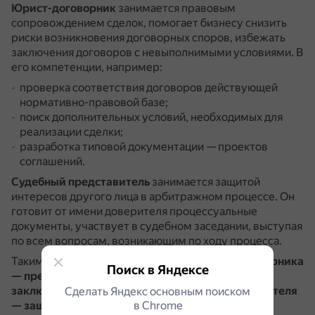
Юрист-договорник
занимается правовым
сопровождением сделок, помогает бизнесу снизить
риски возникновения договорных споров, избежать
заключения договоров с невыполнимыми условиями.
В
его компетенции, например:
проверка соответствия договоров действующей
нормативно-правовой базе;
поиск дополнительных условий, необходимых для
реализации сделки;
разработка типовой документации — проектов
соглашений.
Судебный представитель
занимается защитой
интересов другого лица в арбитражном процессе.
Он
готовит от имени доверителя процессуальные
документы, участвует в судебном заседании, выступая
по всем вопросам, возникающим по ходу процесса.
Таким образом,
основная задача юриста-договорника
Поиск в Яндексе
— предотвращение проблем, связанных с
заключением договоров, а судебного представителя
Сделать Яндекс основным поиском
в Сhrome
— защита интересов клиента в суде
.