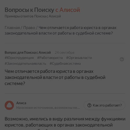
Вопросы к Поиску 
с Алисой
Примеры ответов Поиска с Алисой
Главная
/
Право
/
Чем отличается работа юриста в органах
законодательной власти от работы в судебной системе?
Вопрос для Поиска с Алисой
24 сентября
#Юриспруденция
#Работаюриста
#Органывласти
#Законодательнаявласть
#Судебнаясистема
Чем отличается работа юриста в органах
законодательной власти от работы в судебной
системе?
Алиса
Как это работает?
На основе источников, возможны неточности
Возможно, имелись в виду различия между функциями
юристов, работающих в органах законодательной