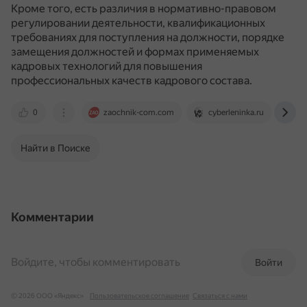
Кроме того, есть различия в нормативно-правовом
регулировании деятельности, квалификационных
требованиях для поступления на должности, порядке
замещения должностей и формах применяемых
кадровых технологий для повышения
профессиональных качеств кадрового состава.
0
zaochnik-com.com
cyberleninka.ru
mo
Найти в Поиске
Комментарии
Войдите, чтобы комментировать
Войти
© 2026 ООО «Яндекс»
Пользовательское соглашение
Связаться с нами