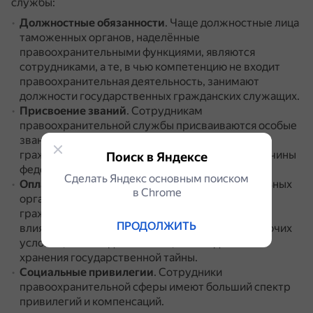
службы:
Должностные обязанности
.
Чаще должностные лица
таможенных органов, наделённые
правоохранительными функциями, являются
сотрудниками, а те, в чью компетенцию не входит
правоохранительная деятельность, занимают
должности государственных гражданских служащих.
Присвоение званий
.
Сотрудникам
правоохранительной службы присваиваются особые
звания.
Госслужащим, замещающим должности
гражданской службы, присваиваются классные чины
Поиск в Яндексе
федеральной гражданской службы.
Сделать Яндекс основным поиском
Оплата труда
.
Представители правоохранительных
в Сhrome
органов получают на 30–50% больше своих
гражданских коллег.
На размер зарплаты также
ПРОДОЛЖИТЬ
влияет наличие учёной степени, специфика рабочих
условий, особые достижения, необходимость
хранения государственной тайны.
Социальные привилегии
.
Сотрудники
правоохранительной сферы имеют больший спектр
привилегий и компенсаций.