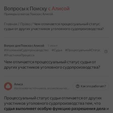
Вопросы к Поиску 
с Алисой
Примеры ответов Поиска с Алисой
Главная
/
Право
/
Чем отличается процессуальный статус
судьи от других участников уголовного судопроизводства?
Вопрос для Поиска с Алисой
1 июня
#УголовноеСудопроизводство
#Судья
#ПроцессуальныйСтатус
#УчастникиПроцесса
Чем отличается процессуальный статус судьи от
других участников уголовного судопроизводства?
Алиса
Как это работает?
На основе источников, возможны неточности
Процессуальный статус судьи отличается от других
участников уголовного судопроизводства тем, что
судья выполняет особую функцию разрешения дела
и