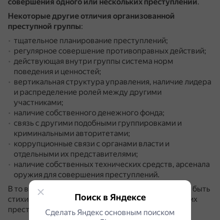
совершения одного или нескольких преступлений
.
Некоторые другие отличия организованной
преступной группы
:
тщательное планирование преступлений;
регулярное совершение противоправных действий;
действующая внутри группы система норм
поведения и ценностей;
вертикальная структура управления, наличие лидера
и распределение ролей между другими
участниками;
наличие собственного денежного фонда;
связь с другими подобными группировками и
криминальными авторитетами;
коррупционные связи с органами власти и
отдельными их представителями;
наличие собственных технических средств, арсенала
оружия для совершения преступлений.
В то время как обычная преступная группа может быть
Поиск в Яндексе
стихийно сложившейся группой лиц, совершающих
преступление.
Сделать Яндекс основным поиском