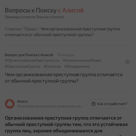
Вопросы к Поиску 
с Алисой
Примеры ответов Поиска с Алисой
Главная
/
Право
/
Чем организованная преступная группа
отличается от обычной преступной группы?
Вопрос для Поиска с Алисой
16 января
#ОрганизованнаяПреступность
#КриминальноеПраво
#ПреступныеГруппы
#Отличие
#Определение
Чем организованная преступная группа отличается
от обычной преступной группы?
Алиса
Как это работает?
На основе источников, возможны неточности
Организованная преступная группа отличается от
обычной преступной группы тем, что это устойчивая
группа лиц, заранее объединившихся для