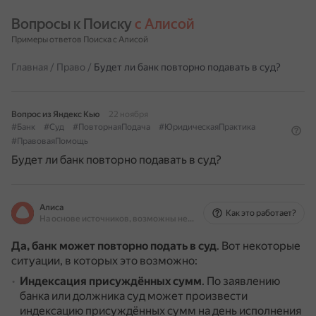
Вопросы к Поиску 
с Алисой
Примеры ответов Поиска с Алисой
Главная
/
Право
/
Будет ли банк повторно подавать в суд?
Вопрос из Яндекс Кью
22 ноября
#Банк
#Суд
#ПовторнаяПодача
#ЮридическаяПрактика
#ПравоваяПомощь
Будет ли банк повторно подавать в суд?
Алиса
Как это работает?
На основе источников, возможны неточности
Да, банк может повторно подать в суд
.
Вот некоторые
ситуации, в которых это возможно:
Индексация присуждённых сумм
.
По заявлению
банка или должника суд может произвести
индексацию присуждённых сумм на день исполнения