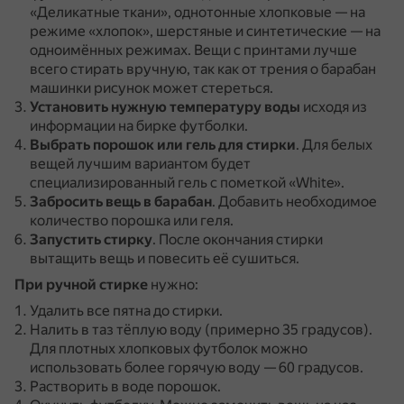
«Деликатные ткани», однотонные хлопковые — на
режиме «хлопок», шерстяные и синтетические — на
одноимённых режимах.
Вещи с принтами лучше
всего стирать вручную, так как от трения о барабан
машинки рисунок может стереться.
Установить нужную температуру воды
исходя из
информации на бирке футболки.
Выбрать порошок или гель для стирки
.
Для белых
вещей лучшим вариантом будет
специализированный гель с пометкой «White».
Забросить вещь в барабан
.
Добавить необходимое
количество порошка или геля.
Запустить стирку
.
После окончания стирки
вытащить вещь и повесить её сушиться.
При ручной стирке
нужно:
Удалить все пятна до стирки.
Налить в таз тёплую воду (примерно 35 градусов).
Для плотных хлопковых футболок можно
использовать более горячую воду — 60 градусов.
Растворить в воде порошок.