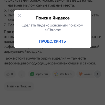
Окунуть футболку.
Можно замочить вещь на час,
натерев мылом самые грязные места.
Постирать вещь.
Вылить старую и набрать новую воду.
Прополоскать
Поиск в Яндексе
вещь несколько раз.
Повесить футболку сушиться.
Сделать Яндекс основным поиском
в Сhrome
При сушке
белые футболки лучше не сушить под
открытым солнцем.
Так ткань будет меньше выгорать и
ПРОДОЛЖИТЬ
дольше оставаться белоснежной.
Наиболее
эффективно сушить футболки в помещении с хорошей
циркуляцией воздуха.
Также стоит изучить бирку изделия — там есть
информация о подходящих режимах сушки и стирки.
0
septivit.ru
star-tex.ru
www.i-maika.ru
Найти в Поиске