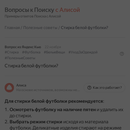
Вопросы к Поиску 
с Алисой
Примеры ответов Поиска с Алисой
Главная
/
Полезные советы
/
Стирка белой футболки?
Вопрос из Яндекс Кью
22 ноября
#Стирка
#Футболка
#БелыеВещи
#УходЗаОдеждой
#ПолезныеСоветы
Стирка белой футболки?
Алиса
Как это работает?
На основе источников, возможны неточности
Для стирки белой футболки рекомендуется
:
Осмотреть футболку на наличие пятен
и удалить их
до стирки.
Выбрать режим стирки
исходя из материала
футболки.
Деликатные изделия стирают на режиме