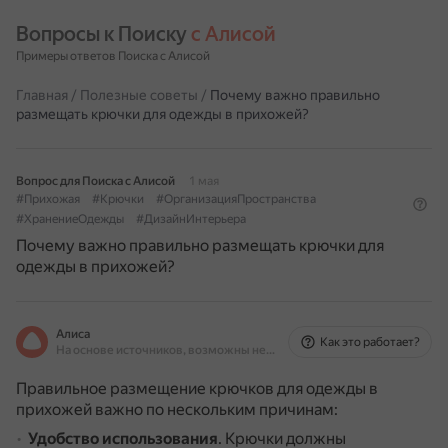
Вопросы к Поиску 
с Алисой
Примеры ответов Поиска с Алисой
Главная
/
Полезные советы
/
Почему важно правильно
размещать крючки для одежды в прихожей?
Вопрос для Поиска с Алисой
1 мая
#Прихожая
#Крючки
#ОрганизацияПространства
#ХранениеОдежды
#ДизайнИнтерьера
Почему важно правильно размещать крючки для
одежды в прихожей?
Алиса
Как это работает?
На основе источников, возможны неточности
Правильное размещение крючков для одежды в
прихожей важно по нескольким причинам:
Удобство использования
.
Крючки должны