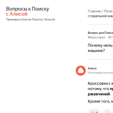
Вопросы к Поиску 
Главная
/
Поле
с Алисой
стиральной ма
Примеры ответов Поиска с Алисой
Вопрос для Поиск
#Кроссовки
#С
Почему нельз
машине?
Алиса
На основе источ
Кроссовки с 
потому что
п
ржавчиной
.
Кроме того, 