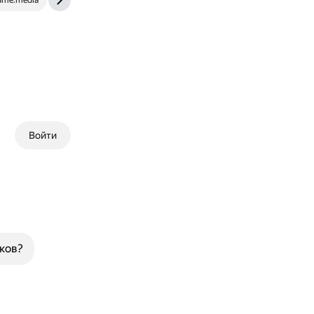
dme.media
dzen.ru
Войти
ков?