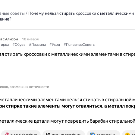
зные советы
/
Почему нельзя стирать кроссовки с металлическими
шине?
а с Алисой
18 января
тирка
#Обувь
#Правила
#Уход
#ПолезныеСоветы
я стирать кроссовки с металлическими элементами в стир
ников, возможны неточности
металлическими элементами нельзя стирать в стиральной 
ри стирке такие элементы могут отвалиться, а металл пок
металлические детали могут повредить барабан стирально