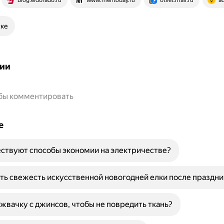
blog.eldorado.ru
www.mentoday.ru
otvet.mail.ru
a
ске
ии
обы комментировать
е
ствуют способы экономии на электричестве?
ть свежесть искусственной новогодней елки после праздни
 жвачку с джинсов, чтобы не повредить ткань?