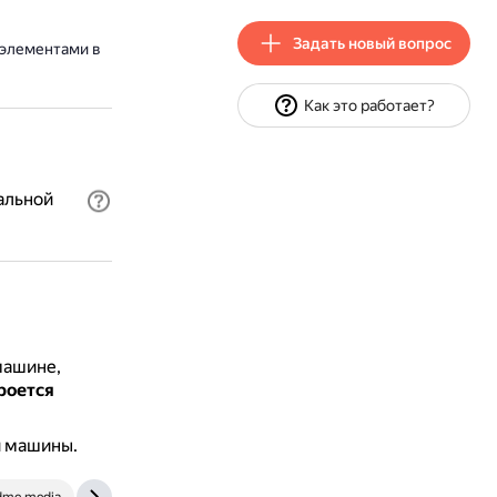
Задать новый вопрос
 элементами в
Как это работает?
альной
машине,
роется
й машины.