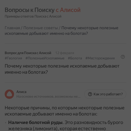
Вопросы к Поиску 
с Алисой
Примеры ответов Поиска с Алисой
Главная
/
Полезные советы
/
Почему некоторые полезные
ископаемые добывают именно на болотах?
Вопрос для Поиска с Алисой
12 февраля
#Геология
#ПолезныеИскопаемые
#Болота
#Месторождения
Почему некоторые полезные ископаемые добывают
именно на болотах?
Алиса
Как это работает?
На основе источников, возможны неточности
Некоторые причины, по которым некоторые полезные
ископаемые добывают именно на болотах:
Наличие болотной руды
.
Это разновидность бурого
железняка (лимонита), которая естественно