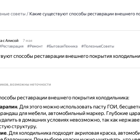
зные советы
/
Какие существуют способы реставрации внешнего п
а с Алисой
7 мая
#Реставрация
#Ремонт
#БытоваяТехника
#ПолезныеСоветы
твуют способы реставрации внешнего покрытия холодильни
ников, возможны неточности
пособы реставрации внешнего покрытия холодильника:
царапин
.
Для этого можно использовать пасту ГОИ, бесцвет
арандаш для мебели, автомобильный маркер.
Глубокие цар
удалить в домашних условиях невозможно, так как нержав
стую структуру.
ние
.
Для холодильника подходят акриловая краска, автомоби
е баллончики.
При выборе краски нужно учитывать, что цв