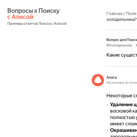
Вопросы к Поиску 
Главная
/
Поле
с Алисой
холодильника?
Примеры ответов Поиска с Алисой
Вопрос для Поиск
#Холодильник
Какие сущес
Алиса
На основе источ
Некоторые с
Удаление 
восковой к
полностью 
имеет слои
Окрашива
аэрозольны