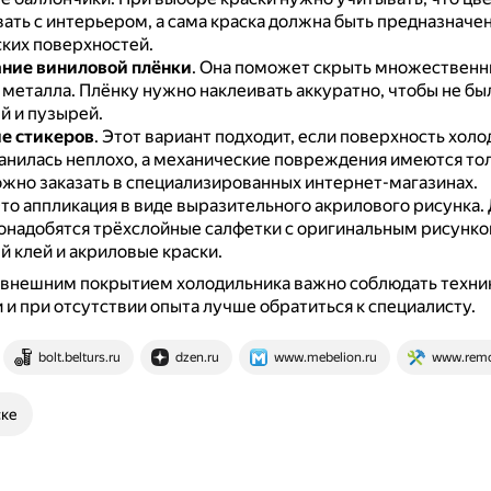
ать с интерьером, а сама краска должна быть предназначен
ких поверхностей.
ние виниловой плёнки
.
Она поможет скрыть множественн
 металла.
Плёнку нужно наклеивать аккуратно, чтобы не бы
й и пузырей.
е стикеров
.
Этот вариант подходит, если поверхность холо
анилась неплохо, а механические повреждения имеются то
жно заказать в специализированных интернет-магазинах.
то аппликация в виде выразительного акрилового рисунка.
онадобятся трёхслойные салфетки с оригинальным рисунко
й клей и акриловые краски.
с внешним покрытием холодильника важно соблюдать техни
 и при отсутствии опыта лучше обратиться к специалисту.
bolt.belturs.ru
dzen.ru
www.mebelion.ru
www.remo
ске