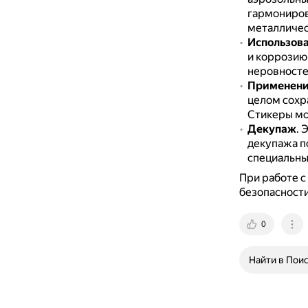
гармониров
металличес
Использова
и коррозию
неровносте
Применени
целом сохр
Стикеры мо
Декупаж
.
Э
декупажа п
специальны
При работе 
безопасности
0
Найти в Пои