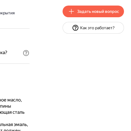
Задать новый вопрос
окрытия
Как это работает?
ка?
ное масло,
апины
еющая сталь
льная эмаль,
ет должен