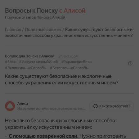
Вопросы к Поиску 
с Алисой
Примеры ответов Поиска с Алисой
Главная
/
Полезные советы
/
Какие существуют безопасные и
экологичные способы украшения елки искусственным инеем?
Вопрос для Поиска с Алисой
21 октября
#Елка
#ИскусственныйИней
#УкрашениеЕлки
#ЭкологичныеСпособы
#БезопасныеСпособы
Какие существуют безопасные и экологичные
способы украшения елки искусственным инеем?
Алиса
Как это работает?
На основе источников, возможны неточности
Несколько безопасных и экологичных способов
украсить ёлку искусственным инеем:
С помощью поваренной соли
.
Нужно приготовить