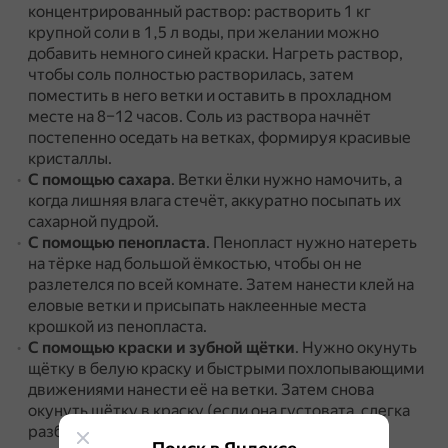
концентрированный раствор: растворить 1 кг
крупной соли в 1,5 л воды, при желании можно
добавить немного синей краски.
Нагреть раствор,
чтобы соль полностью растворилась, затем
поместить в него ветки и оставить в прохладном
месте на 8–12 часов.
Соль из раствора начнёт
постепенно оседать на ветках, формируя красивые
кристаллы.
С помощью сахара
.
Ветки ёлки нужно намочить, а
когда лишняя влага стечёт, аккуратно посыпать их
сахарной пудрой.
С помощью пенопласта
.
Пенопласт нужно натереть
на тёрке над большой ёмкостью, чтобы он не
разлетелся по всей комнате.
Затем нанести клей на
еловые ветки и присыпать наклеенные места
крошкой из пенопласта.
С помощью краски и зубной щётки
.
Нужно окунуть
щётку в белую краску и быстрыми похлопывающими
движениями нанести её на ветки.
Затем снова
окунуть щётку в краску (если она густовата, слегка
разбавить водой), расположить щётку напротив