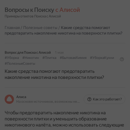
Вопросы к Поиску 
с Алисой
Примеры ответов Поиска с Алисой
Главная
/
Полезные советы
/
Какие средства помогают
предотвратить накопление никотина на поверхности плитки?
Вопрос для Поиска с Алисой
1 мая
#Уборка
#Никотин
#Плитка
#БытоваяХимия
#УборкаКухни
#ПолезныеСоветы
Какие средства помогают предотвратить
накопление никотина на поверхности плитки?
Алиса
Как это работает?
На основе источников, возможны неточности
Чтобы предотвратить накопление никотина на
поверхности плитки и уменьшить образование
никотинового налёта, можно использовать следующие