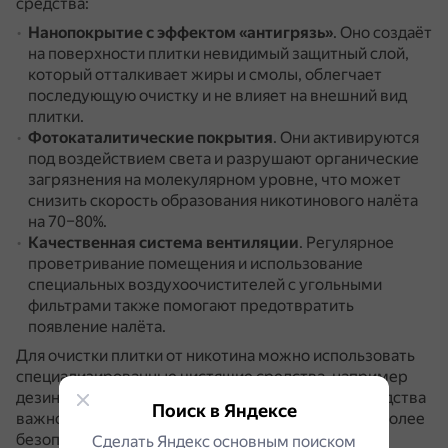
средства:
Нанопокрытие с эффектом «антигрязь»
.
Оно создаёт
на поверхности плитки невидимый защитный слой,
который отталкивает жиры и смолы, облегчает
последующую очистку и не влияет на внешний вид
плитки.
Фотокаталитические покрытия
.
Они активируются
под воздействием света и разрушают органические
загрязнения на молекулярном уровне, что может
снизить скорость образования никотинового налёта
на 70–80%.
Качественная система вентиляции
.
Регулярное
проветривание помещения и использование
специальных воздухоочистителей с угольными
фильтрами также помогают предотвратить
появление налёта.
Для очистки плитки от никотина можно использовать
специализированные чистящие средства, например
дезинфицирующие спреи и гели.
При выборе средства
Поиск в Яндексе
важно обращать внимание на состав и выбирать более
безопасные и экологически чистые варианты.
Сделать Яндекс основным поиском